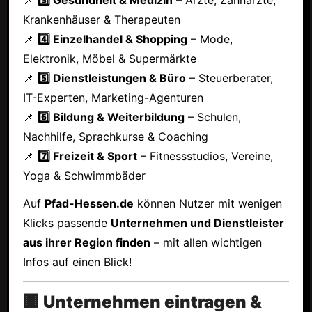
Krankenhäuser & Therapeuten
📌
4️⃣ Einzelhandel & Shopping
– Mode,
Elektronik, Möbel & Supermärkte
📌
5️⃣ Dienstleistungen & Büro
– Steuerberater,
IT-Experten, Marketing-Agenturen
📌
6️⃣ Bildung & Weiterbildung
– Schulen,
Nachhilfe, Sprachkurse & Coaching
📌
7️⃣ Freizeit & Sport
– Fitnessstudios, Vereine,
Yoga & Schwimmbäder
Auf
Pfad-Hessen.de
können Nutzer mit wenigen
Klicks passende
Unternehmen und Dienstleister
aus ihrer Region finden
– mit allen wichtigen
Infos auf einen Blick!
🏢 Unternehmen eintragen &