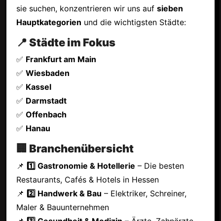
sie suchen, konzentrieren wir uns auf
sieben
Hauptkategorien
und die wichtigsten Städte:
📍 Städte im Fokus
✅
Frankfurt am Main
✅
Wiesbaden
✅
Kassel
✅
Darmstadt
✅
Offenbach
✅
Hanau
🏢 Branchenübersicht
📌
1️⃣ Gastronomie & Hotellerie
– Die besten
Restaurants, Cafés & Hotels in Hessen
📌
2️⃣ Handwerk & Bau
– Elektriker, Schreiner,
Maler & Bauunternehmen
📌
3️⃣ Gesundheit & Medizin
– Ärzte, Zahnärzte,