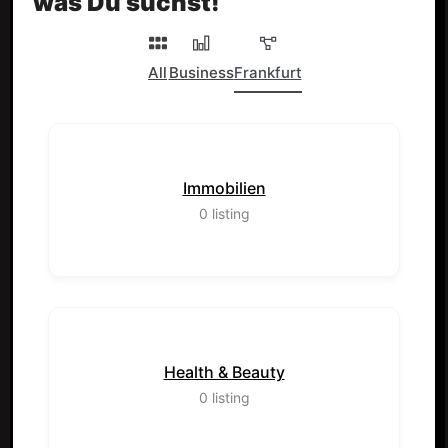
was Du suchst!
All
Business
Frankfurt
Immobilien
0
listing
Health & Beauty
0
listing