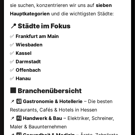
sie suchen, konzentrieren wir uns auf
sieben
Hauptkategorien
und die wichtigsten Städte:
📍 Städte im Fokus
✅
Frankfurt am Main
✅
Wiesbaden
✅
Kassel
✅
Darmstadt
✅
Offenbach
✅
Hanau
🏢 Branchenübersicht
📌
1️⃣ Gastronomie & Hotellerie
– Die besten
Restaurants, Cafés & Hotels in Hessen
📌
2️⃣ Handwerk & Bau
– Elektriker, Schreiner,
Maler & Bauunternehmen
📌
3️⃣ Gesundheit & Medizin
– Ärzte, Zahnärzte,