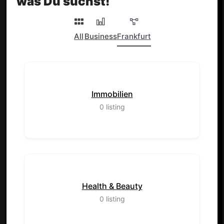
was Du suchst!
All
Business
Frankfurt
Immobilien
0
listing
Health & Beauty
0
listing