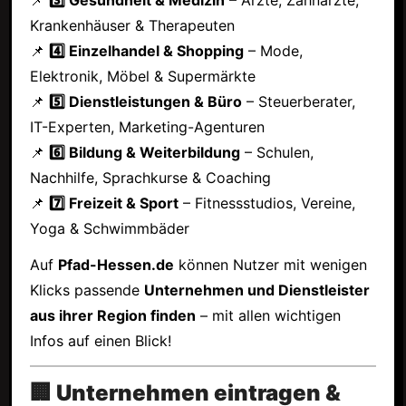
Krankenhäuser & Therapeuten
📌
4️⃣ Einzelhandel & Shopping
– Mode,
Elektronik, Möbel & Supermärkte
📌
5️⃣ Dienstleistungen & Büro
– Steuerberater,
IT-Experten, Marketing-Agenturen
📌
6️⃣ Bildung & Weiterbildung
– Schulen,
Nachhilfe, Sprachkurse & Coaching
📌
7️⃣ Freizeit & Sport
– Fitnessstudios, Vereine,
Yoga & Schwimmbäder
Auf
Pfad-Hessen.de
können Nutzer mit wenigen
Klicks passende
Unternehmen und Dienstleister
aus ihrer Region finden
– mit allen wichtigen
Infos auf einen Blick!
🏢 Unternehmen eintragen &