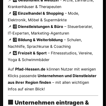
Krankenhäuser & Therapeuten
📌
4️⃣ Einzelhandel & Shopping
– Mode,
Elektronik, Möbel & Supermärkte
📌
5️⃣ Dienstleistungen & Büro
– Steuerberater,
IT-Experten, Marketing-Agenturen
📌
6️⃣ Bildung & Weiterbildung
– Schulen,
Nachhilfe, Sprachkurse & Coaching
📌
7️⃣ Freizeit & Sport
– Fitnessstudios, Vereine,
Yoga & Schwimmbäder
Auf
Pfad-Hessen.de
können Nutzer mit wenigen
Klicks passende
Unternehmen und Dienstleister
aus ihrer Region finden
– mit allen wichtigen
Infos auf einen Blick!
🏢 Unternehmen eintragen &