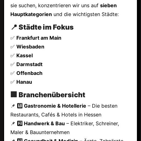
sie suchen, konzentrieren wir uns auf
sieben
Hauptkategorien
und die wichtigsten Städte:
📍 Städte im Fokus
✅
Frankfurt am Main
✅
Wiesbaden
✅
Kassel
✅
Darmstadt
✅
Offenbach
✅
Hanau
🏢 Branchenübersicht
📌
1️⃣ Gastronomie & Hotellerie
– Die besten
Restaurants, Cafés & Hotels in Hessen
📌
2️⃣ Handwerk & Bau
– Elektriker, Schreiner,
Maler & Bauunternehmen
📌
3️⃣ Gesundheit & Medizin
– Ärzte, Zahnärzte,