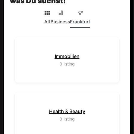
was Du suchst!
All
Business
Frankfurt
Immobilien
0
listing
Health & Beauty
0
listing