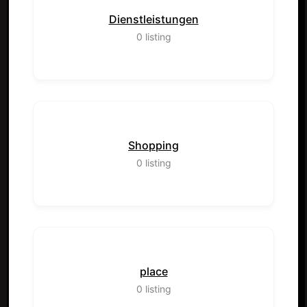
Dienstleistungen
0
listing
Shopping
0
listing
place
0
listing