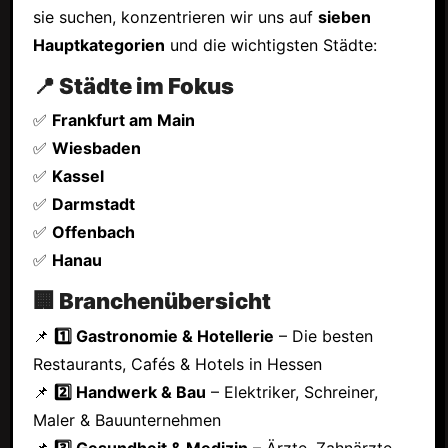
sie suchen, konzentrieren wir uns auf
sieben
Hauptkategorien
und die wichtigsten Städte:
📍 Städte im Fokus
✅
Frankfurt am Main
✅
Wiesbaden
✅
Kassel
✅
Darmstadt
✅
Offenbach
✅
Hanau
🏢 Branchenübersicht
📌
1️⃣ Gastronomie & Hotellerie
– Die besten
Restaurants, Cafés & Hotels in Hessen
📌
2️⃣ Handwerk & Bau
– Elektriker, Schreiner,
Maler & Bauunternehmen
📌
3️⃣ Gesundheit & Medizin
– Ärzte, Zahnärzte,