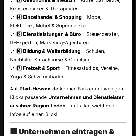
Krankenhäuser & Therapeuten
📌
4️⃣ Einzelhandel & Shopping
– Mode,
Elektronik, Möbel & Supermärkte
📌
5️⃣ Dienstleistungen & Büro
– Steuerberater,
IT-Experten, Marketing-Agenturen
📌
6️⃣ Bildung & Weiterbildung
– Schulen,
Nachhilfe, Sprachkurse & Coaching
📌
7️⃣ Freizeit & Sport
– Fitnessstudios, Vereine,
Yoga & Schwimmbäder
Auf
Pfad-Hessen.de
können Nutzer mit wenigen
Klicks passende
Unternehmen und Dienstleister
aus ihrer Region finden
– mit allen wichtigen
Infos auf einen Blick!
🏢 Unternehmen eintragen &