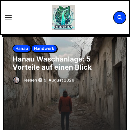
Zum
Inhalt
springen
Hanau
Handwerk
Hanau Waschanlage: 5
Vorteile auf einen Blick
Hessen
9. August 2026