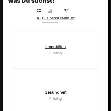
was Du suchst!
All
Business
Frankfurt
Immobilien
0
listing
Gesundheit
0
listing