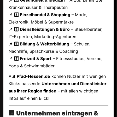
Krankenhäuser & Therapeuten
📌
4️⃣ Einzelhandel & Shopping
– Mode,
Elektronik, Möbel & Supermärkte
📌
5️⃣ Dienstleistungen & Büro
– Steuerberater,
IT-Experten, Marketing-Agenturen
📌
6️⃣ Bildung & Weiterbildung
– Schulen,
Nachhilfe, Sprachkurse & Coaching
📌
7️⃣ Freizeit & Sport
– Fitnessstudios, Vereine,
Yoga & Schwimmbäder
Auf
Pfad-Hessen.de
können Nutzer mit wenigen
Klicks passende
Unternehmen und Dienstleister
aus ihrer Region finden
– mit allen wichtigen
Infos auf einen Blick!
🏢 Unternehmen eintragen &