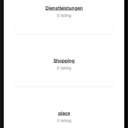
Dienstleistungen
0
listing
Shopping
0
listing
place
0
listing