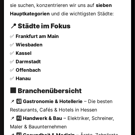
sie suchen, konzentrieren wir uns auf
sieben
Hauptkategorien
und die wichtigsten Städte:
📍 Städte im Fokus
✅
Frankfurt am Main
✅
Wiesbaden
✅
Kassel
✅
Darmstadt
✅
Offenbach
✅
Hanau
🏢 Branchenübersicht
📌
1️⃣ Gastronomie & Hotellerie
– Die besten
Restaurants, Cafés & Hotels in Hessen
📌
2️⃣ Handwerk & Bau
– Elektriker, Schreiner,
Maler & Bauunternehmen
📌
3️⃣ Gesundheit & Medizin
– Ärzte, Zahnärzte,