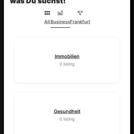
was Du suchst!
All
Business
Frankfurt
Immobilien
0
listing
Gesundheit
0
listing