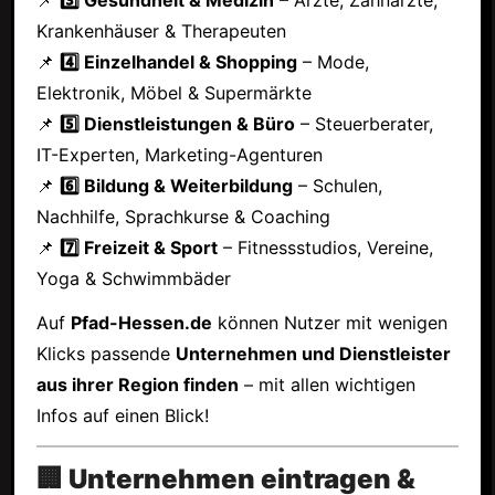
Krankenhäuser & Therapeuten
📌
4️⃣ Einzelhandel & Shopping
– Mode,
Elektronik, Möbel & Supermärkte
📌
5️⃣ Dienstleistungen & Büro
– Steuerberater,
IT-Experten, Marketing-Agenturen
📌
6️⃣ Bildung & Weiterbildung
– Schulen,
Nachhilfe, Sprachkurse & Coaching
📌
7️⃣ Freizeit & Sport
– Fitnessstudios, Vereine,
Yoga & Schwimmbäder
Auf
Pfad-Hessen.de
können Nutzer mit wenigen
Klicks passende
Unternehmen und Dienstleister
aus ihrer Region finden
– mit allen wichtigen
Infos auf einen Blick!
🏢 Unternehmen eintragen &