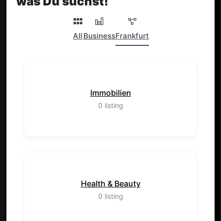
was Du suchst!
All
Business
Frankfurt
Immobilien
0
listing
Health & Beauty
0
listing