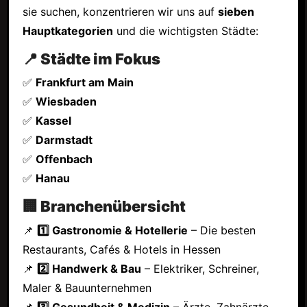
sie suchen, konzentrieren wir uns auf
sieben
Hauptkategorien
und die wichtigsten Städte:
📍 Städte im Fokus
✅
Frankfurt am Main
✅
Wiesbaden
✅
Kassel
✅
Darmstadt
✅
Offenbach
✅
Hanau
🏢 Branchenübersicht
📌
1️⃣ Gastronomie & Hotellerie
– Die besten
Restaurants, Cafés & Hotels in Hessen
📌
2️⃣ Handwerk & Bau
– Elektriker, Schreiner,
Maler & Bauunternehmen
📌
3️⃣ Gesundheit & Medizin
– Ärzte, Zahnärzte,