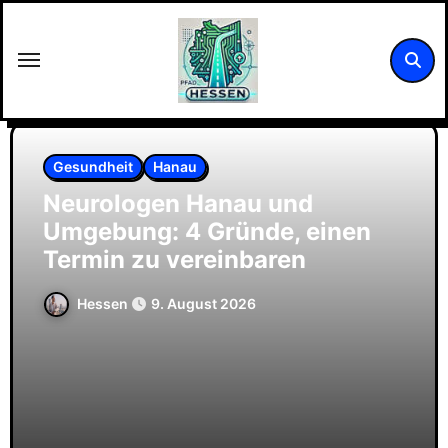
Zum
Inhalt
springen
Gesundheit
Hanau
Neurologen Hanau und
Umgebung: 4 Gründe, einen
Termin zu vereinbaren
Hessen
9. August 2026