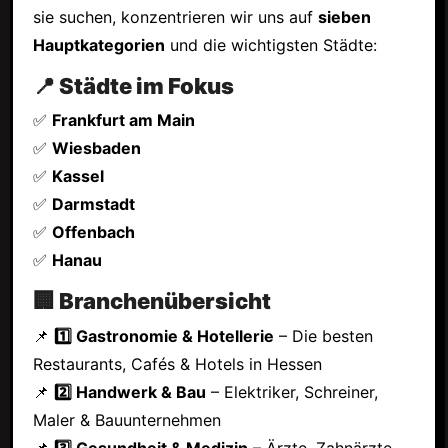
sie suchen, konzentrieren wir uns auf
sieben
Hauptkategorien
und die wichtigsten Städte:
📍 Städte im Fokus
✅
Frankfurt am Main
✅
Wiesbaden
✅
Kassel
✅
Darmstadt
✅
Offenbach
✅
Hanau
🏢 Branchenübersicht
📌
1️⃣ Gastronomie & Hotellerie
– Die besten
Restaurants, Cafés & Hotels in Hessen
📌
2️⃣ Handwerk & Bau
– Elektriker, Schreiner,
Maler & Bauunternehmen
📌
3️⃣ Gesundheit & Medizin
– Ärzte, Zahnärzte,