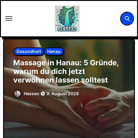
Zum
Inhalt
springen
Gesundheit
Hanau
Massage in Hanau: 5 Gründe,
warum du dich jetzt
verwöhnen lassen solltest
Hessen
9. August 2026