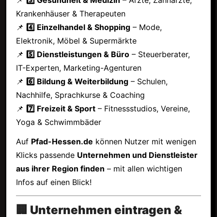
Krankenhäuser & Therapeuten
📌
4️⃣ Einzelhandel & Shopping
– Mode,
Elektronik, Möbel & Supermärkte
📌
5️⃣ Dienstleistungen & Büro
– Steuerberater,
IT-Experten, Marketing-Agenturen
📌
6️⃣ Bildung & Weiterbildung
– Schulen,
Nachhilfe, Sprachkurse & Coaching
📌
7️⃣ Freizeit & Sport
– Fitnessstudios, Vereine,
Yoga & Schwimmbäder
Auf
Pfad-Hessen.de
können Nutzer mit wenigen
Klicks passende
Unternehmen und Dienstleister
aus ihrer Region finden
– mit allen wichtigen
Infos auf einen Blick!
🏢 Unternehmen eintragen &