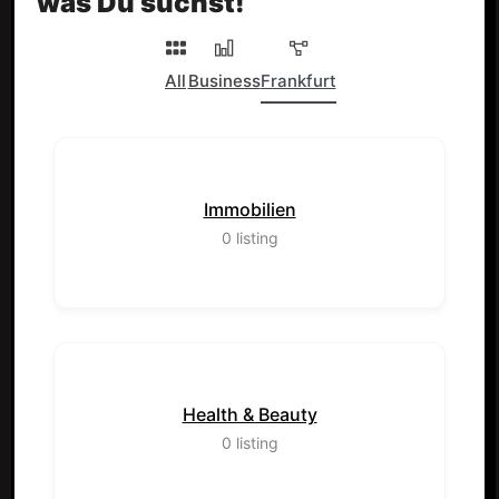
was Du suchst!
All
Business
Frankfurt
Immobilien
0
listing
Health & Beauty
0
listing