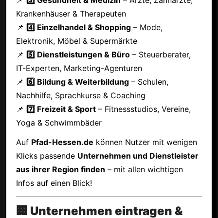
Krankenhäuser & Therapeuten
📌
4️⃣ Einzelhandel & Shopping
– Mode,
Elektronik, Möbel & Supermärkte
📌
5️⃣ Dienstleistungen & Büro
– Steuerberater,
IT-Experten, Marketing-Agenturen
📌
6️⃣ Bildung & Weiterbildung
– Schulen,
Nachhilfe, Sprachkurse & Coaching
📌
7️⃣ Freizeit & Sport
– Fitnessstudios, Vereine,
Yoga & Schwimmbäder
Auf
Pfad-Hessen.de
können Nutzer mit wenigen
Klicks passende
Unternehmen und Dienstleister
aus ihrer Region finden
– mit allen wichtigen
Infos auf einen Blick!
🏢 Unternehmen eintragen &