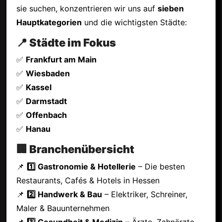
sie suchen, konzentrieren wir uns auf
sieben
Hauptkategorien
und die wichtigsten Städte:
📍 Städte im Fokus
✅
Frankfurt am Main
✅
Wiesbaden
✅
Kassel
✅
Darmstadt
✅
Offenbach
✅
Hanau
🏢 Branchenübersicht
📌
1️⃣ Gastronomie & Hotellerie
– Die besten
Restaurants, Cafés & Hotels in Hessen
📌
2️⃣ Handwerk & Bau
– Elektriker, Schreiner,
Maler & Bauunternehmen
📌
3️⃣ Gesundheit & Medizin
– Ärzte, Zahnärzte,