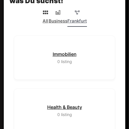
was Du suchst!
All
Business
Frankfurt
Immobilien
0
listing
Health & Beauty
0
listing