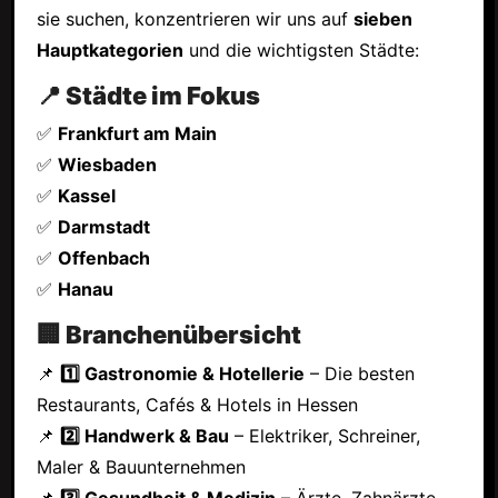
sie suchen, konzentrieren wir uns auf
sieben
Hauptkategorien
und die wichtigsten Städte:
📍 Städte im Fokus
✅
Frankfurt am Main
✅
Wiesbaden
✅
Kassel
✅
Darmstadt
✅
Offenbach
✅
Hanau
🏢 Branchenübersicht
📌
1️⃣ Gastronomie & Hotellerie
– Die besten
Restaurants, Cafés & Hotels in Hessen
📌
2️⃣ Handwerk & Bau
– Elektriker, Schreiner,
Maler & Bauunternehmen
📌
3️⃣ Gesundheit & Medizin
– Ärzte, Zahnärzte,