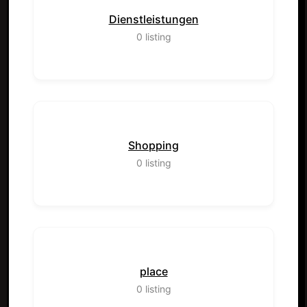
Dienstleistungen
0
listing
Shopping
0
listing
place
0
listing