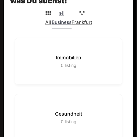
was Du suchst!
All
Business
Frankfurt
Immobilien
0
listing
Gesundheit
0
listing