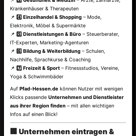
Krankenhäuser & Therapeuten
📌
4️⃣ Einzelhandel & Shopping
– Mode,
Elektronik, Möbel & Supermärkte
📌
5️⃣ Dienstleistungen & Büro
– Steuerberater,
IT-Experten, Marketing-Agenturen
📌
6️⃣ Bildung & Weiterbildung
– Schulen,
Nachhilfe, Sprachkurse & Coaching
📌
7️⃣ Freizeit & Sport
– Fitnessstudios, Vereine,
Yoga & Schwimmbäder
Auf
Pfad-Hessen.de
können Nutzer mit wenigen
Klicks passende
Unternehmen und Dienstleister
aus ihrer Region finden
– mit allen wichtigen
Infos auf einen Blick!
🏢 Unternehmen eintragen &