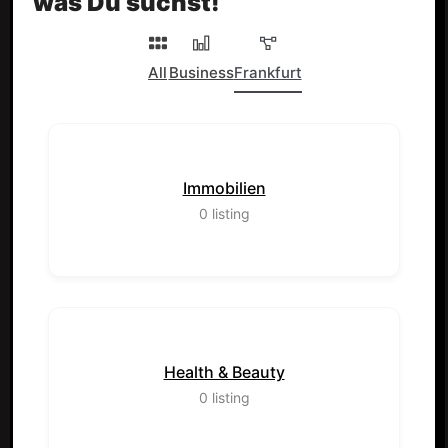
was Du suchst!
All
Business
Frankfurt
Immobilien
0
listing
Health & Beauty
0
listing