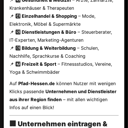
Krankenhäuser & Therapeuten
📌
4️⃣ Einzelhandel & Shopping
– Mode,
Elektronik, Möbel & Supermärkte
📌
5️⃣ Dienstleistungen & Büro
– Steuerberater,
IT-Experten, Marketing-Agenturen
📌
6️⃣ Bildung & Weiterbildung
– Schulen,
Nachhilfe, Sprachkurse & Coaching
📌
7️⃣ Freizeit & Sport
– Fitnessstudios, Vereine,
Yoga & Schwimmbäder
Auf
Pfad-Hessen.de
können Nutzer mit wenigen
Klicks passende
Unternehmen und Dienstleister
aus ihrer Region finden
– mit allen wichtigen
Infos auf einen Blick!
🏢 Unternehmen eintragen &