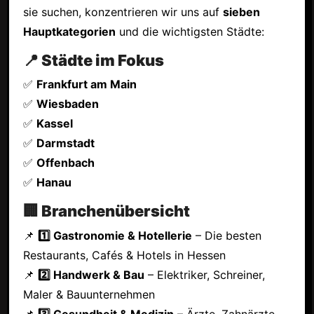
sie suchen, konzentrieren wir uns auf
sieben
Hauptkategorien
und die wichtigsten Städte:
📍 Städte im Fokus
✅
Frankfurt am Main
✅
Wiesbaden
✅
Kassel
✅
Darmstadt
✅
Offenbach
✅
Hanau
🏢 Branchenübersicht
📌
1️⃣ Gastronomie & Hotellerie
– Die besten
Restaurants, Cafés & Hotels in Hessen
📌
2️⃣ Handwerk & Bau
– Elektriker, Schreiner,
Maler & Bauunternehmen
📌
3️⃣ Gesundheit & Medizin
– Ärzte, Zahnärzte,